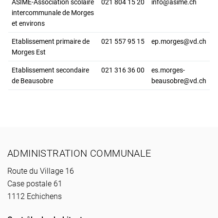
ASIME-Association scolaire
021 804 15 20
info@asime.ch
intercommunale de Morges
et environs
Etablissement primaire de
021 557 95 15
ep.morges@vd.ch
Morges Est
Etablissement secondaire
021 316 36 00
es.morges-
de Beausobre
beausobre@vd.ch
Pied de page
ADMINISTRATION COMMUNALE
Route du Village 16
Case postale 61
1112 Echichens