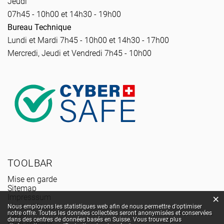
Jeudi
07h45 - 10h00 et 14h30 - 19h00
Bureau Technique
Lundi et Mardi 7h45 - 10h00 et 14h30 - 17h00
Mercredi, Jeudi et Vendredi 7h45 - 10h00
TOOLBAR
Mise en garde
Sitemap
Impresssum
×
Statistiques web
Liens utiles
Nous employons les statistiques web afin de nous permettre d'optimiser
notre offre. Toutes les données collectées seront anonymisées et conservées
FAQs
dans des centres de données basés en Suisse. Vous trouvez plus