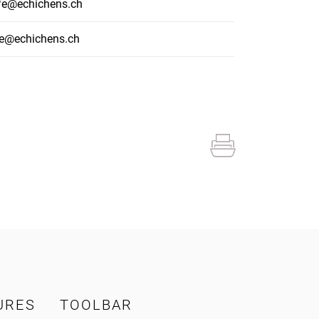
fe@echichens.ch
ie@echichens.ch
URES
TOOLBAR