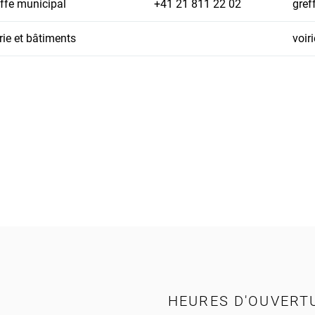
ffe municipal
+41 21 811 22 02
gref
rie et bâtiments
voir
HEURES D'OUVERT