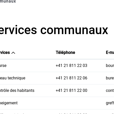
mmunaux
(sélectionné)
ervices communaux
vices
Téléphone
E-ma
rse
+41 21 811 22 03
bour
eau technique
+41 21 811 22 06
bure
trôle des habitants
+41 21 811 22 00
cont
neigement
gref