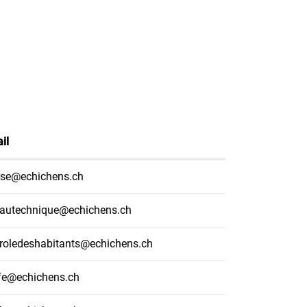
il
se@echichens.ch
autechnique@echichens.ch
roledeshabitants@echichens.ch
fe@echichens.ch