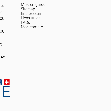
Mise en garde
nts
Sitemap
edi
Impresssum
Liens utiles
h00
FAQs
Mon compte
h00
t
h45 -