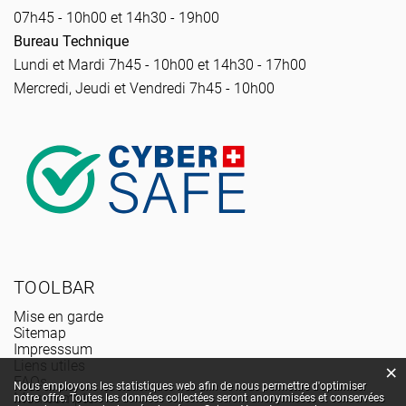
07h45 - 10h00 et 14h30 - 19h00
Bureau Technique
Lundi et Mardi 7h45 - 10h00 et 14h30 - 17h00
Mercredi, Jeudi et Vendredi 7h45 - 10h00
TOOLBAR
Mise en garde
Sitemap
Impresssum
Liens utiles
×
FAQs
Statistiques web
Nous employons les statistiques web afin de nous permettre d'optimiser
Mon compte
notre offre. Toutes les données collectées seront anonymisées et conservées