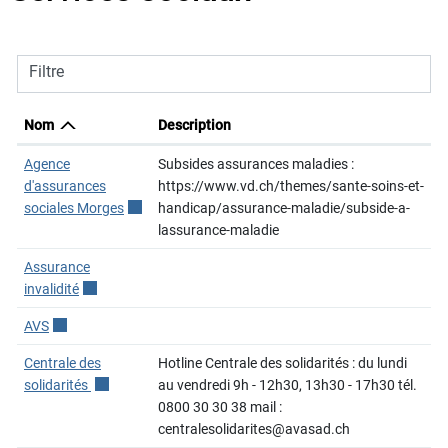
Filtre
Nom
Description
Agence
Subsides assurances maladies :
d'assurances
https://www.vd.ch/themes/sante-soins-et-
sociales Morges
Ce lien externe va ouvrir une nouvelle fenêtre.
handicap/assurance-maladie/subside-a-
lassurance-maladie
Assurance
invalidité
Ce lien externe va ouvrir une nouvelle fenêtre.
AVS
Ce lien externe va ouvrir une nouvelle fenêtre.
Centrale des
Hotline Centrale des solidarités : du lundi
solidarités
Ce lien externe va ouvrir une nouvelle fenêtre.
au vendredi 9h - 12h30, 13h30 - 17h30 tél.
0800 30 30 38 mail :
centralesolidarites@avasad.ch