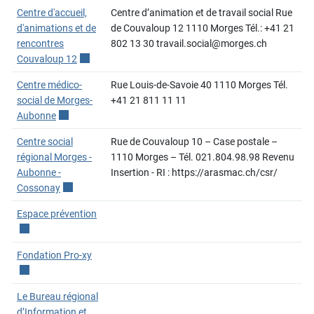
Centre d'accueil,
Centre d’animation et de travail social Rue
d'animations et de
de Couvaloup 12 1110 Morges Tél.: +41 21
rencontres
802 13 30 travail.social@morges.ch
Couvaloup 12
Ce lien externe va ouvrir une nouvelle fenêtre.
Centre médico-
Rue Louis-de-Savoie 40 1110 Morges Tél.
social de Morges-
+41 21 811 11 11
Aubonne
Ce lien externe va ouvrir une nouvelle fenêtre.
Centre social
Rue de Couvaloup 10 – Case postale –
régional Morges -
1110 Morges – Tél. 021.804.98.98 Revenu
Aubonne -
Insertion - RI : https://arasmac.ch/csr/
Cossonay
Ce lien externe va ouvrir une nouvelle fenêtre.
Espace prévention
Ce lien externe va ouvrir une nouvelle fenêtre.
Fondation Pro-xy
Ce lien externe va ouvrir une nouvelle fenêtre.
Le Bureau régional
d’Information et