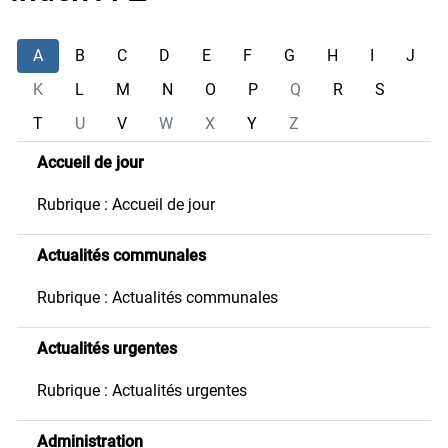
A
B
C
D
E
F
G
H
I
J
K
L
M
N
O
P
Q
R
S
T
U
V
W
X
Y
Z
Accueil de jour
Rubrique : Accueil de jour
Actualités communales
Rubrique : Actualités communales
Actualités urgentes
Rubrique : Actualités urgentes
Administration